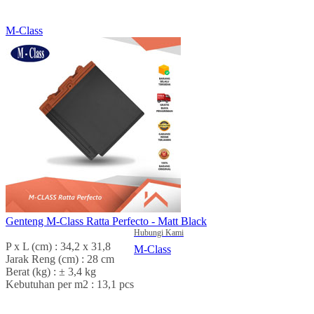
M-Class
Genteng M-Class Ratta Perfecto - Matt Black
Hubungi Kami
P x L (cm) : 34,2 x 31,8
M-Class
Jarak Reng (cm) : 28 cm
Berat (kg) : ± 3,4 kg
Kebutuhan per m2 : 13,1 pcs