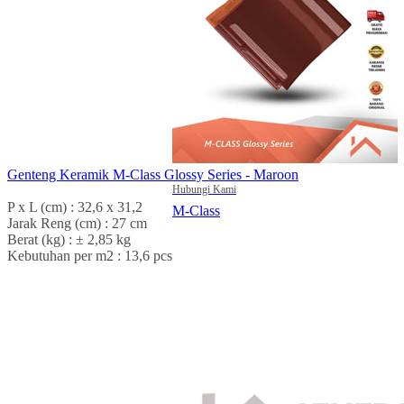
Genteng Keramik M-Class Glossy Series - Maroon
Hubungi Kami
P x L (cm) : 32,6 x 31,2
M-Class
Jarak Reng (cm) : 27 cm
Berat (kg) : ± 2,85 kg
Kebutuhan per m2 : 13,6 pcs